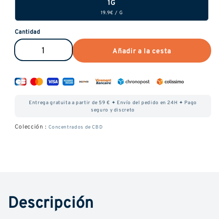
1G
19.9€
/
G
Cantidad
Añadir a la cesta
Reducir
Aumenta
la
la
cantidad
cantidad
de
de
Entrega gratuita a partir de 59 € ✦ Envío del pedido en 24H ✦ Pago
CBD
Wax
seguro y discreto
Wax
CBD
Colección :
Concentrados de CBD
-
-
Amnesia
Amnesia
Descripción