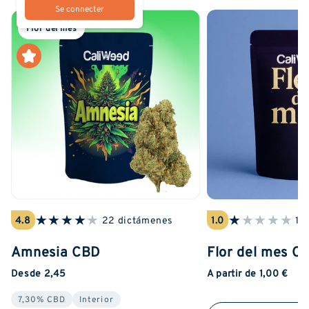
Se connecter
Flor del mes
★
★
★
★
★
★
★
★
★
★
4.8
22 dictámenes
1.0
1 
Amnesia CBD
Flor del mes C
Desde 2,45
A partir de 1,00 €
7,30% CBD
Interior