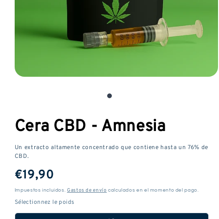
Abrir
media
1
en
Cera CBD - Amnesia
una
ventana
modal
Un extracto altamente concentrado que contiene hasta un 76% de
CBD.
Precio
€19,90
habitual
Gastos de envío
Impuestos incluidos.
calculados en el momento del pago.