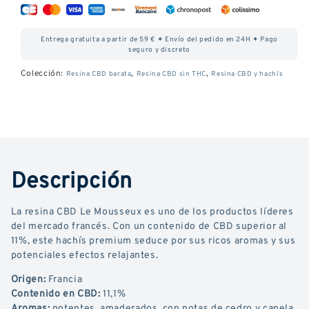
cantidad
cantidad
de
de
Entrega gratuita a partir de 59 € ✦ Envío del pedido en 24H ✦ Pago
vino
vino
seguro y discreto
espumoso
espumoso
Colección:
,
,
Resina CBD barata
Resina CBD sin THC
Resina CBD y hachís
CBD
CBD
Descripción
La resina CBD Le Mousseux es uno de los productos líderes
del mercado francés. Con un contenido de CBD superior al
11%, este hachís premium seduce por sus ricos aromas y sus
potenciales efectos relajantes.
Origen:
Francia
Contenido en CBD:
11,1%
Aromas:
potentes, amaderados, con notas de cedro y canela