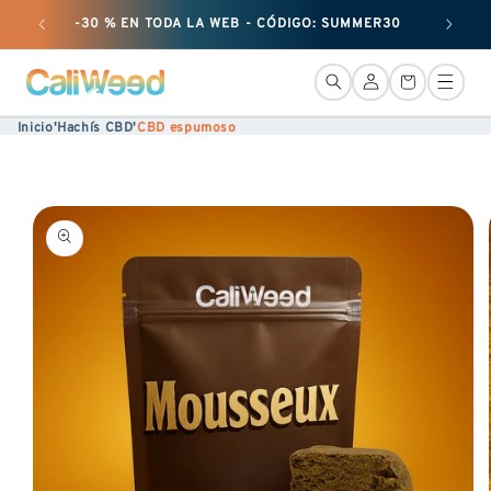
Ignorar
-30 % EN TODA LA WEB - CÓDIGO: SUMMER30
+ 50 G
y pasar
al
Conexión
Cesta
contenido
Inicio
'
Hachís CBD
'
CBD espumoso
Ir a la
información
sobre
el
producto