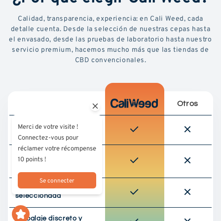
Calidad, transparencia, experiencia: en Cali Weed, cada
detalle cuenta. Desde la selección de nuestras cepas hasta
el envasado, desde las pruebas de laboratorio hasta nuestro
servicio premium, hacemos mucho más que las tiendas de
CBD convencionales.
Otros
Merci de votre visite !
Probado en laboratorio
por terceros
Connectez-vous pour
réclamer votre récompense
Abastecimiento
10 points !
responsable (cultura de
la UE)
Se connecter
Calidad superior
seleccionada
Embalaje discreto y