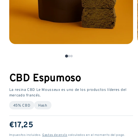
Abrir
media
1
en
una
CBD Espumoso
ventana
modal
La resina CBD Le Mousseux es uno de los productos líderes del
mercado francés.
45% CBD
Hash
Precio
€17,25
habitual
Gastos de envío
Impuestos incluidos.
calculados en el momento del pago.