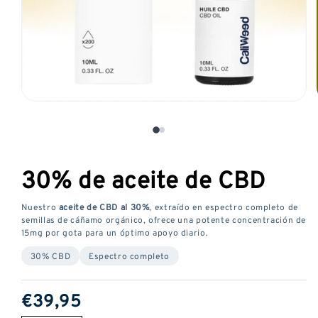
Abrir
media
1
en
una
30% de aceite de CBD
ventana
modal
Nuestro
aceite de CBD al 30%
, extraído en espectro completo de
semillas de cáñamo orgánico, ofrece una potente concentración de
15mg por gota para un óptimo apoyo diario.
30% CBD
Espectro completo
Precio
€39,95
habitual