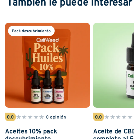
También le puede interesar
Pack descubrimiento
★
★
★
★
★
★
★
★
★
★
0.0
0 opinión
0.0
0 
Aceites 10% pack
Aceite de CBD 
descubrimiento
completo al 5%