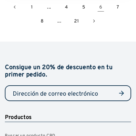
...
6
1
4
5
7
...
8
21
Consigue un 20% de descuento en tu
primer pedido.
Productos
Buscar un producto CBD