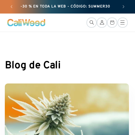
Ignorar y
-30 % EN TODA LA WEB - CÓDIGO: SUMMER30
+ 25 G
pasar al
contenido
Conexión
Cesta
Blog de Cali