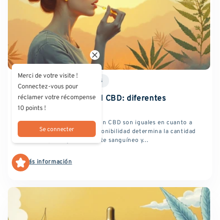
Merci de votre visite !
11 DE DICIEMBRE DE 2025
Connectez-vous pour
réclamer votre récompense
Biodisponibilidad del CBD: diferentes
enfoques...
10 points !
No todos los productos con CBD son iguales en cuanto a
Se connecter
su eficacia real. La biodisponibilidad determina la cantidad
de CBD que llega al torrente sanguíneo y...
Más información