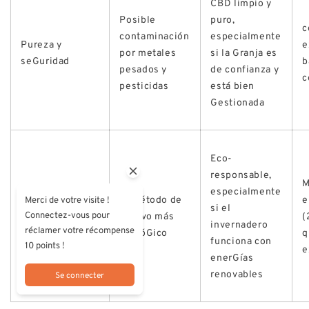
CBD limpio y
Posible
puro,
c
contaminación
especialmente
Pureza y
e
por metales
si la Granja es
seGuridad
b
pesados y
de confianza y
c
pesticidas
está bien
Gestionada
Eco-
responsable,
M
especialmente
El método de
e
Merci de votre visite !
Impacto
si el
Connectez-vous pour
cultivo más
(
medioambiental
invernadero
réclamer votre récompense
ecolóGico
q
funciona con
10 points !
e
enerGías
renovables
Se connecter