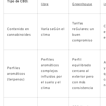
Tipo de CBD:
libre
Greenhouse
i
Tarifas
C
Contenido en
Varía seGún el
reGulares: un
e
cannabinoides
clima
buen
e
compromiso
Perfiles
Perfil
A
aromáticos
equilibrado
Perfiles
y
complejos
cercano al
aromáticos
q
influidos por
exterior pero
(terpenos)
c
el suelo y el
con más
n
clima
consistencia