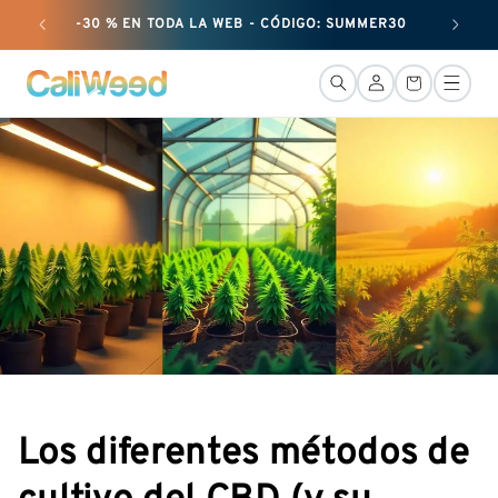
Ignorar y
-30 % EN TODA LA WEB - CÓDIGO: SUMMER30
+ 50 G
pasar al
contenido
Conexión
Cesta
Los diferentes métodos de
cultivo del CBD (y su