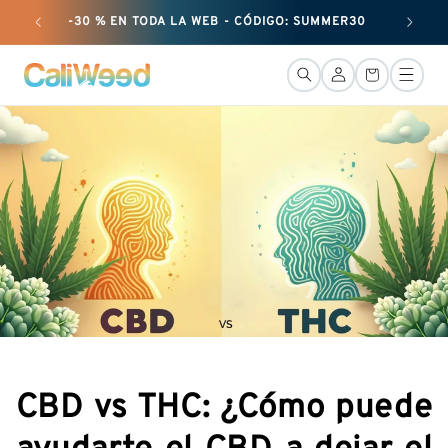
Ignorar y
-30 % EN TODA LA WEB - CÓDIGO: SUMMER30
+ 25 G
pasar al
contenido
Conexión
Cesta
CBD vs THC: ¿Cómo puede
ayudarte el CBD a dejar el