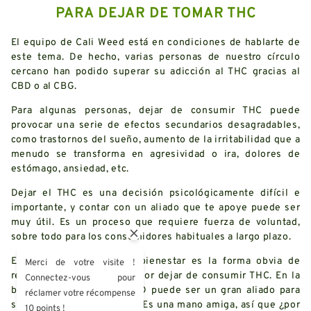
PARA DEJAR DE TOMAR THC
El equipo de
Cali Weed
está en condiciones de hablarte de
este tema. De hecho, varias personas de nuestro círculo
cercano han podido superar su adicción al THC gracias al
CBD o al CBG.
Para algunas personas, dejar de consumir THC puede
provocar una serie de efectos secundarios desagradables,
como trastornos del sueño, aumento de la irritabilidad que a
menudo se transforma en agresividad o ira, dolores de
estómago, ansiedad, etc.
Dejar el THC es una decisión psicológicamente difícil e
importante, y contar con un aliado que te apoye puede ser
muy útil. Es un proceso que requiere fuerza de voluntad,
sobre todo para los consumidores habituales a largo plazo.
El CBD o cannabis light/bienestar es la forma obvia de
Merci de votre visite !
reducir el estrés causado por dejar de consumir THC. En la
Connectez-vous pour
batalla CBD vs THC, el CBD puede ser un gran aliado para
réclamer votre récompense
superar la adicción al THC. Es una mano amiga, así que ¿por
10 points !