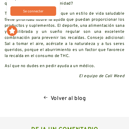
qué no aprovechar la oportunidad?
Se connecter
También conviene recordar que un estilo de vida saludable
tiene prioridad sobre la ayuda que puedan proporcionar los
productos y suplementos. El deporte, una alimentación sana
y equilibrada y un sueño regular son una excelente
combinación para prevenir las recaídas. Consejo adicional:
Sal a tomar el aire, acércate a la naturaleza y a tus seres
queridos, porque el aburrimiento es un factor que favorece
la recaída en el consumo de THC.
Así que no dudes en pedir ayuda a un médico.
El equipo de
Cali Weed
Volver al blog